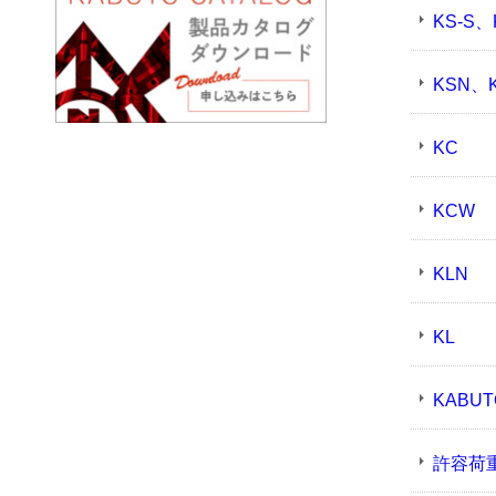
KS-S、
KSN、K
KC
KCW
KLN
KL
KABUT
許容荷