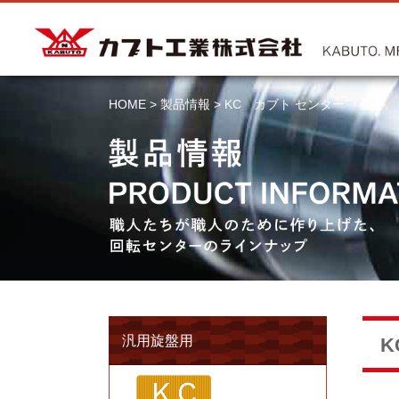
HOME
>
製品情報
>
KC カブト センター
汎用旋盤用
K