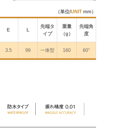
（単位/
UNIT
mm）
先端タ
重量
先端角
E
L
イプ
（g）
度
3.5
99
一体型
160
60°