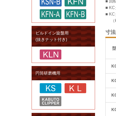
回
K
K
（
寸法
ビルドイン旋盤用
(抜きナット付き)
K
円筒研磨機用
K
K
K