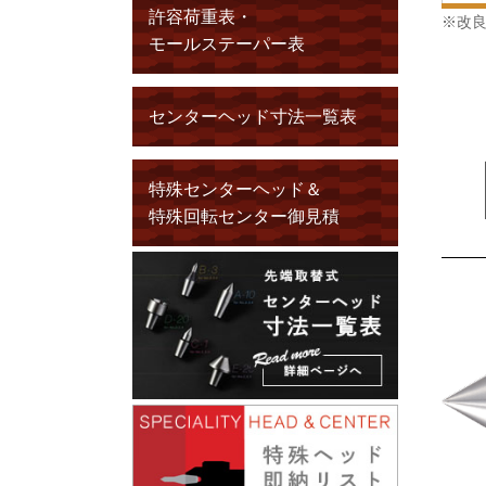
許容荷重表・
※改
モールステーパー表
センターヘッド寸法一覧表
特殊センターヘッド＆
特殊回転センター御見積