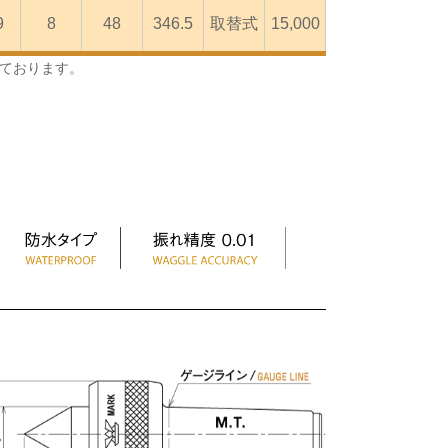
9
8
48
346.5
取替式
15,000
っております。