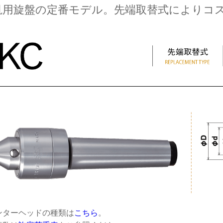
汎用旋盤の定番モデル。先端取替式によりコ
ンターヘッドの種類は
こちら
。