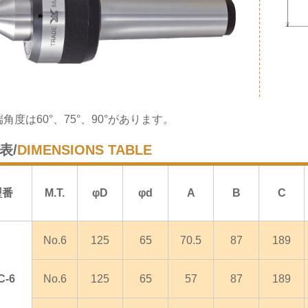
角度は60°、75°、90°があります。
表/
DIMENSIONS TABLE
型番
M.T.
φD
φd
A
B
C
No.6
125
65
70.5
87
189
C-6
No.6
125
65
57
87
189