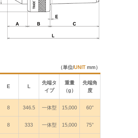
（単位/
UNIT
mm）
先端タ
重量
先端角
E
L
イプ
（g）
度
8
346.5
一体型
15,000
60°
8
333
一体型
15,000
75°