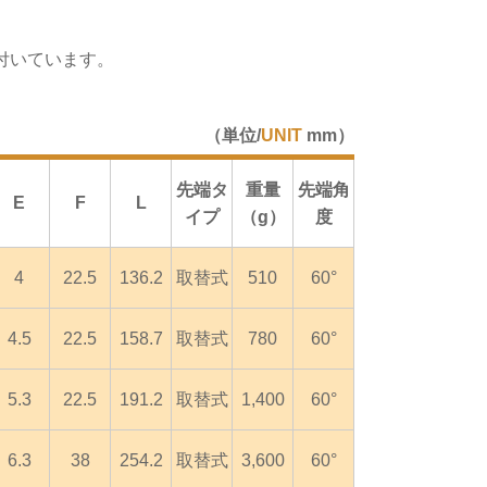
が付いています。
（単位/
UNIT
mm）
先端タ
重量
先端角
E
F
L
イプ
（g）
度
4
22.5
136.2
取替式
510
60°
4.5
22.5
158.7
取替式
780
60°
5.3
22.5
191.2
取替式
1,400
60°
6.3
38
254.2
取替式
3,600
60°