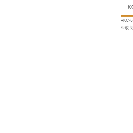
K
●KC
※改