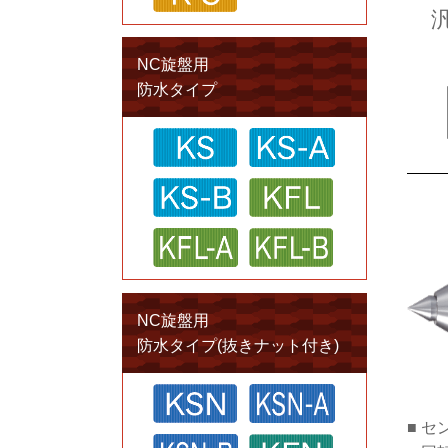
NC旋盤用
防水タイプ
NC旋盤用
防水タイプ(抜きナット付き)
セ