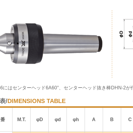
C-6にはセンターヘッド6A60°、センターヘッド抜き棒DHN-2
表/
DIMENSIONS TABLE
型番
M.T.
φD
φd
φh
A
B
C