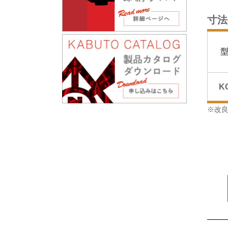
寸法
K
※改