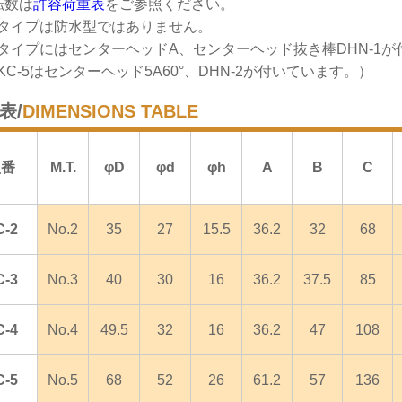
転数は
許容荷重表
をご参照ください。
Cタイプは防水型ではありません。
CタイプにはセンターヘッドA、センターヘッド抜き棒DHN-1
KC-5はセンターヘッド5A60°、DHN-2が付いています。）
表/
DIMENSIONS TABLE
型番
M.T.
φD
φd
φh
A
B
C
C-2
No.2
35
27
15.5
36.2
32
68
C-3
No.3
40
30
16
36.2
37.5
85
C-4
No.4
49.5
32
16
36.2
47
108
C-5
No.5
68
52
26
61.2
57
136