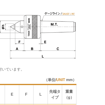
が付いています。
（単位/
UNIT
mm）
先端タ
重量
E
F
L
イプ
（g）